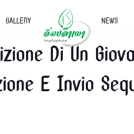
GALLERY
NEWS
zione Di Un Giov
zione E Invio Seq
n