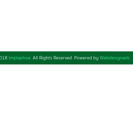
2018
Implaphoa.
All Rights Reserved. Powered by
Webdesignads