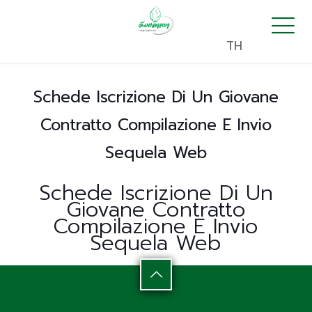
TH
Schede Iscrizione Di Un Giovane
Contratto Compilazione E Invio
Sequela Web
Schede Iscrizione Di Un
Giovane Contratto
Compilazione E Invio
Sequela Web