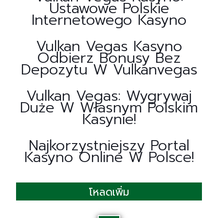
Ustawowe Polskie
Internetowego Kasyno
Vulkan Vegas Kasyno
Odbierz Bonusy Bez
Depozytu W Vulkanvegas
Vulkan Vegas: Wygrywaj
Duże W Własnym Polskim
Kasynie!
Najkorzystniejszy Portal
Kasyno Online W Polsce!
โหลดเพิ่ม