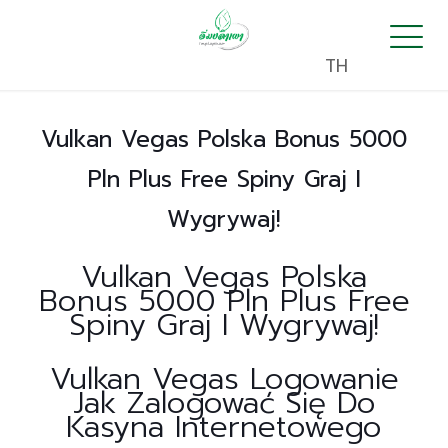
TH
Vulkan Vegas Polska Bonus 5000
Pln Plus Free Spiny Graj I
Wygrywaj!
Vulkan Vegas Polska
Bonus 5000 Pln Plus Free
Spiny Graj I Wygrywaj!
Vulkan Vegas Logowanie
Jak Zalogować Się Do
Kasyna Internetowego