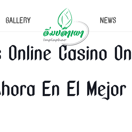
GALLERY
NEWS
 Online Casino On
ora En El Mejor 