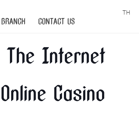
TH
BRANCH
CONTACT US
 The Internet
Online Casino