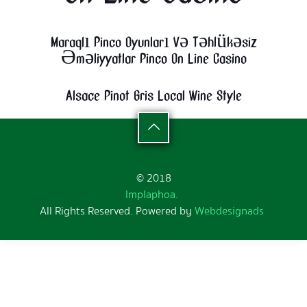
Maraqlı Pinco Oyunları Və Təhlükəsiz
Əməliyyatlar Pinco On Line Casino
Alsace Pinot Gris Local Wine Style
© 2018
Implaphoa.
All Rights Reserved. Powered by
Webdesignads