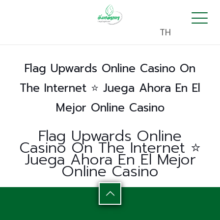
TH
Flag Upwards Online Casino On
The Internet ⭐️ Juega Ahora En El
Mejor Online Casino
Flag Upwards Online
Casino On The Internet ⭐️
Juega Ahora En El Mejor
Online Casino