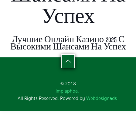
Успех
Лучшие Онлайн Казино 2025 С
Высокими Шансами На Успех
© 2018
Implaphoa.
All Rights Reserved. Powered by
Webdesignads