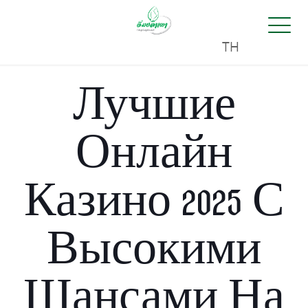
TH
Лучшие
Онлайн
Казино 2025 С
Высокими
Шансами На