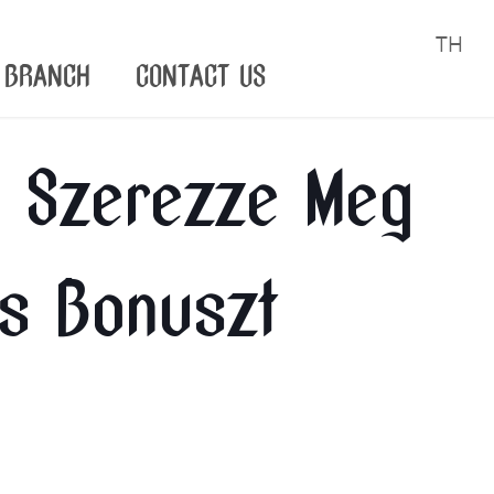
TH
BRANCH
CONTACT US
e Szerezze Meg
s Bónuszt