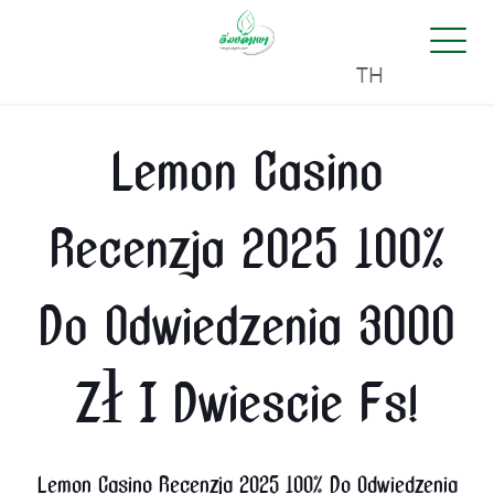
TH
Lemon Casino
Recenzja 2025 100%
Do Odwiedzenia 3000
Zł I Dwieście Fs!
Lemon Casino Recenzja 2025 100% Do Odwiedzenia