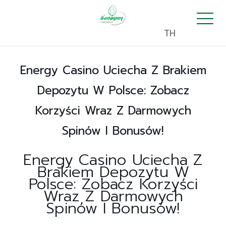
TH
Energy Casino Uciecha Z Brakiem
Depozytu W Polsce: Zobacz
Korzyści Wraz Z Darmowych
Spinów I Bonusów!
Energy Casino Uciecha Z
Brakiem Depozytu W
Polsce: Zobacz Korzyści
Wraz Z Darmowych
Spinów I Bonusów!