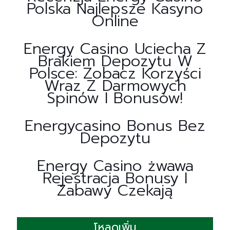
Polska Najlepsze Kasyno
Online
Energy Casino Uciecha Z
Brakiem Depozytu W
Polsce: Zobacz Korzyści
Wraz Z Darmowych
Spinów I Bonusów!
Energycasino Bonus Bez
Depozytu
Energy Casino żwawa
Rejestracja Bonusy I
Zabawy Czekają
โหลดเพิ่ม