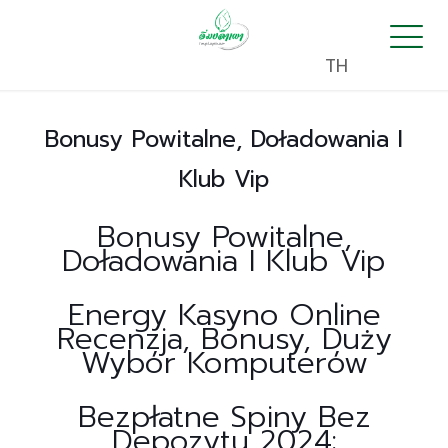
TH
Bonusy Powitalne, Doładowania I
Klub Vip
Bonusy Powitalne,
Doładowania I Klub Vip
Energy Kasyno Online
Recenzja, Bonusy, Duży
Wybór Komputerów
Bezpłatne Spiny Bez
Depozytu 2024: