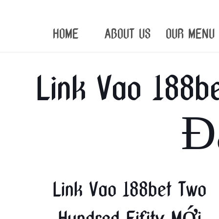
HOME
ABOUT US
OUR MENU
Link Vào 188b
Đă
Link Vào 188bet Two