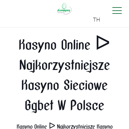
TH
Kasyno Online ᐅ
Najkorzystniejsze
Kasyno Sieciowe
Ggbet W Polsce
Kasyno Online ᐅ Najkorzystniejsze Kasyno