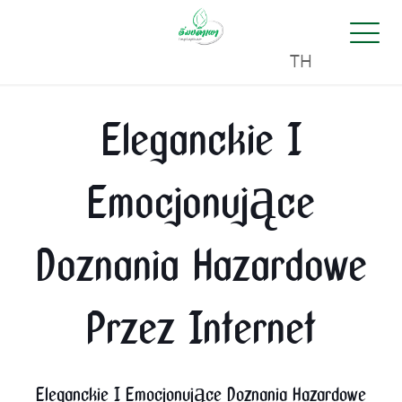
TH
Eleganckie I
Emocjonujące
Doznania Hazardowe
Przez Internet
Eleganckie I Emocjonujące Doznania Hazardowe