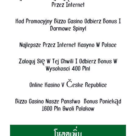
Przez Internet
Kod Promocyjny Bizzo Casino Odbierz Bonus I
Darmowe Spiny!
Najlepsze Przez Internet Kasyno W Polsce
Zaloguj Się W Tej Chwili I Odbierz Bonus W
Wysokości 400 Pln!
Online Kasino V České Republice
Bizzo Casino Nasze Państwo ️ Bonus Poniekąd
1600 Pln Gwoli Polaków
โหลดเพิ่ม