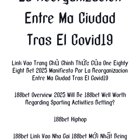
Entre Ma Ciudad
Tras El Covid19
Link Vào Trang Chủ Chính Thức Của One Eighty
Eight Bet 2025 Manifiesto Por La Reorganización
Entre Ma Ciudad Tras El Covid19
188bet Overview 2025 Will Be 188bet Well Worth
Regarding Sporting Activities Betting?
188bet Hiphop
188bet Link Vào Nhà Cái 188bet Mới Nhất Being