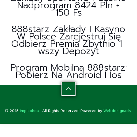
Nadprogram 8424 Pln +
150 Fs
888starz Zakłady I Kasyno
W Polsce Zarejestruj Się
Odbierz Premia Zbytnio 1-
wszy Depozyt
Program Mobilna 888starz:
Pobierz Na Android I Ios
© 2018
Implaphoa.
All Rights Reserved. Powered by
Webdesignads