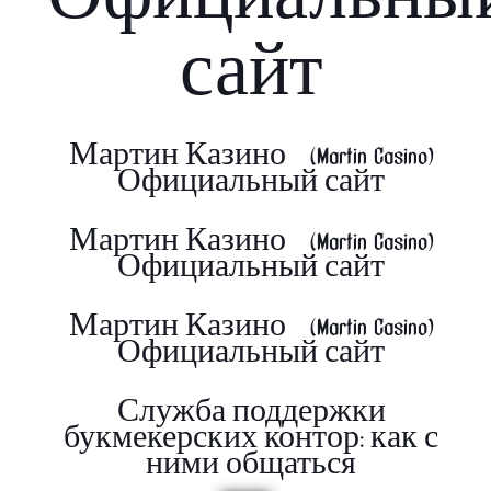
Официальны
сайт
Мартин Казино – (Martin Casino)
Официальный сайт
Мартин Казино – (Martin Casino)
Официальный сайт
Мартин Казино – (Martin Casino)
Официальный сайт
Служба поддержки
букмекерских контор: как с
ними общаться