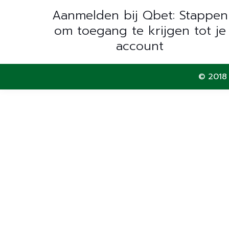
Aanmelden bij Qbet: Stappen
om toegang te krijgen tot je
account
© 201