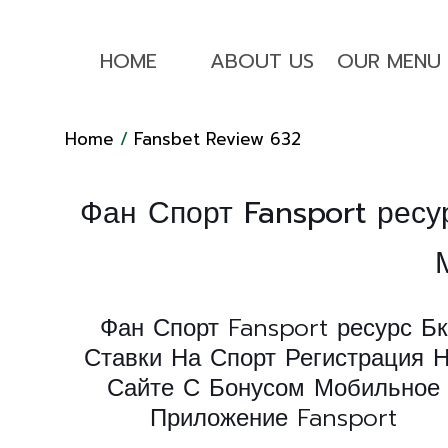
HOME
ABOUT US
OUR MENU
Home
/
Fansbet Review 632
Фан Спорт Fansport ресу
Фан Спорт Fansport ресурс Бк
Ставки На Спорт Регистрация 
Сайте С Бонусом Мобильное
Приложение Fansport