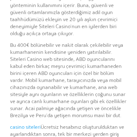
yönteminin kullanımını içerir. Buna, güvenli ve
güvenli ortamlarımızla gösterdiğimiz adil oyun
taahhüdümüzü ekleyin ve 20 yılı aşkın çevrimiçi
deneyimiyle Siteleri Casino’nun en iyilerden biri
olduğu açıkça ortaya çıkıyor.
Bu 400€ bölünebilir ve nakit olarak çekilebilir veya
kumarhanenin kendisine yeniden yatırılabilir.
Siteleri Casino web sitesinde, ABD oyuncularını
kabul eden birkaç meşru çevrimiçi kumarhaneden
birini içeren ABD oyuncuları için özel bir bölüm
vardır. Mobil kumarhane, tarayıcınızda veya mobil
cihazınızda oynanabilir ve kumarhane, ana web
sitesiyle aynı oyunların ve özelliklerin çoğunu sunar
ve ayrıca canlı kumarhane oyunları gibi ek özellikler
sunar. Acai palmiye ağacında yetişen ve öncelikle
Brezilya ve Peru’da yetişen morumsu mavi bir dut.
casino siteleri
Ücretsiz hesabınız oluşturulduktan ve
ayarlandıktan sonra, tek bir merkezi yerden giriş