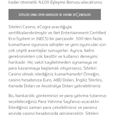
kadar otomatik %100 Eşleşme Bonusu alacaksınız.
SITELERI CANLI SPOR BAHISLERI VE CASINO SEÇENEKLERI
Siteleri Casino, eCogra aracılığıyla
sertifikalandırılmıştır ve Net Entertainment Certified
Eco-System’ın (NECS) bir parçasıdır. 500’den fazla
kumarhane oyununa sahipler ve yeni oyuncular için
çok çeşitli avantajlar sunuyorlar. Ayrıca, bahis
gereksinimleri çok basittir ve kullanıcı deneyimi
harikadır. Hiç vakit kaybetmeden oynamaya ve
para kazanmaya başlamak istiyorsanız, Siteleri
Casino olmak istediğiniz kumarhanedir! Örneğin,
casino hesabınıza Euro, ABD Doları, İngiliz Sterlini,
Kanada Doları ve Avustralya Doları yatırabilirsiniz.
Bu, bankacılık yönteminizi ve para yatırma tutarınızı
seçebileceğiniz Para Yatırma Sayfanızı açacaktır.
İstediğiniz zaman para çekebilirsiniz ve paranız
anında casino hesabınızda görünecektir. Siteleri