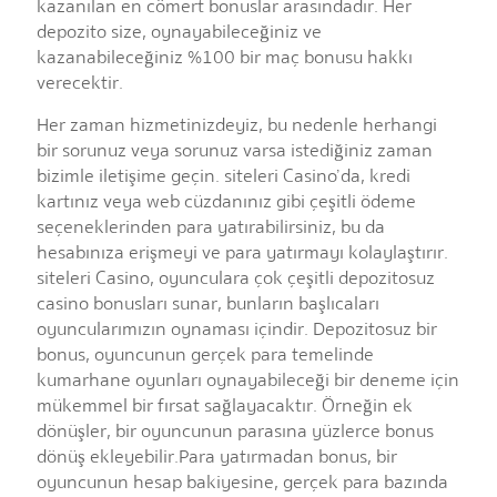
kazanılan en cömert bonuslar arasındadır. Her
depozito size, oynayabileceğiniz ve
kazanabileceğiniz %100 bir maç bonusu hakkı
verecektir.
Her zaman hizmetinizdeyiz, bu nedenle herhangi
bir sorunuz veya sorunuz varsa istediğiniz zaman
bizimle iletişime geçin. siteleri Casino’da, kredi
kartınız veya web cüzdanınız gibi çeşitli ödeme
seçeneklerinden para yatırabilirsiniz, bu da
hesabınıza erişmeyi ve para yatırmayı kolaylaştırır.
siteleri Casino, oyunculara çok çeşitli depozitosuz
casino bonusları sunar, bunların başlıcaları
oyuncularımızın oynaması içindir. Depozitosuz bir
bonus, oyuncunun gerçek para temelinde
kumarhane oyunları oynayabileceği bir deneme için
mükemmel bir fırsat sağlayacaktır. Örneğin ek
dönüşler, bir oyuncunun parasına yüzlerce bonus
dönüş ekleyebilir.Para yatırmadan bonus, bir
oyuncunun hesap bakiyesine, gerçek para bazında