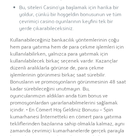
Bu, siteleri Casino’ya başlamak için harika bir
yoldur, çünkü bir hoşgeldin bonusunun ve tüm
çevrimiçi casino oyunlarının keyfini tek bir
yerde çıkarabileceksiniz.
Kullanabileceğiniz bankacılık yöntemlerinin çoğu
hem para yatırma hem de para çekme işlemleri için
kullanılabilirken, yalnızca para yatırmak için
kullanılabilecek birkaç seçenek vardır. Kazançlar
düzenli aralıklarla görünse de, para çekme
işlemlerinin görünmesi birkaç saat sürebilir.
Bonusların ve promosyonların görünmesinin 48 saat
kadar sürebileceğini unutmayın. Bu,
oyuncularımızın aldıkları anda tüm bonus ve
promosyonlardan yararlanabilmelerini sağlamak
içindir. • En Cömert Hoş Geldiniz Bonusu – Spin
kumarhanesi İnternetteki en cömert para yatırma
tekliflerinden bazılarına sahip olmakla kalmaz, aynı
zamanda çevrimiçi kumarhanelerde gerçek parayla