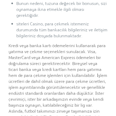
Bunun nedeni, tuzuna değecek bir bonusun, sizi
oynamaya ikna etmekle ilgili olması
gerektiğidir.
siteleri Casino, para çekmek istemeniz
durumunda tüm bankacılık bilgileriniz ve iletişim
bilgileriniz dosyada bulunmaktadır.
Kredi veya banka kartı ödemelerini kullanarak para
yatırma ve çekme seçenekleri sunulacak. Visa,
MasterCard veya American Express ödemeleri bir
doğrulama süreci gerektirecektir. Bireysel veya
ticari banka veya kredi kartları hem para yatırma
hem de para çekme işlemleri için kullanılabilir. İşlem
ücretleri de dahil olmak üzere para çekme ücretleri,
işlem ayrıntılarında görüntülenecektir ve genellikle
endüstri standardı oranlardan daha düşüktür. İster
çevrimiçi, ister bir arkadaşınızın evinde veya kendi
başınıza oynayın, katılabileceğiniz bir lig var.
Aslında, futbol takımınızı zirveye taşımanıza izin