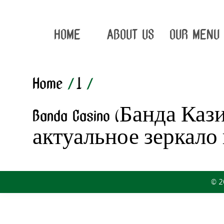
HOME
ABOUT US
OUR MENU
Home
/
1
/
Banda Casino (Банда 
актуальное зеркало к
© 