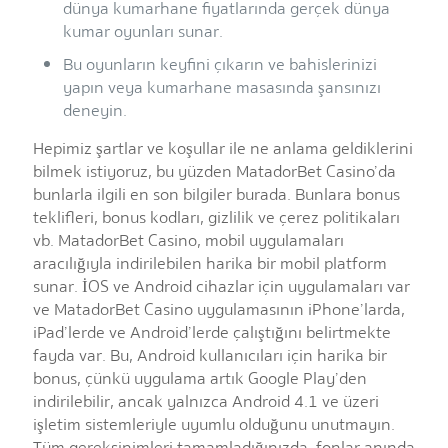
dünya kumarhane fiyatlarında gerçek dünya
kumar oyunları sunar.
Bu oyunların keyfini çıkarın ve bahislerinizi
yapın veya kumarhane masasında şansınızı
deneyin.
Hepimiz şartlar ve koşullar ile ne anlama geldiklerini
bilmek istiyoruz, bu yüzden MatadorBet Casino’da
bunlarla ilgili en son bilgiler burada. Bunlara bonus
teklifleri, bonus kodları, gizlilik ve çerez politikaları
vb. MatadorBet Casino, mobil uygulamaları
aracılığıyla indirilebilen harika bir mobil platform
sunar. İOS ve Android cihazlar için uygulamaları var
ve MatadorBet Casino uygulamasının iPhone’larda,
iPad’lerde ve Android’lerde çalıştığını belirtmekte
fayda var. Bu, Android kullanıcıları için harika bir
bonus, çünkü uygulama artık Google Play’den
indirilebilir, ancak yalnızca Android 4.1 ve üzeri
işletim sistemleriyle uyumlu olduğunu unutmayın.
Tüm gereksinimleri tamamladığınızda, fonlar anında