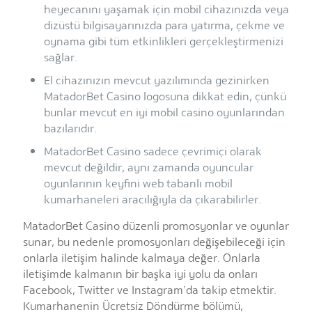
heyecanını yaşamak için mobil cihazınızda veya
dizüstü bilgisayarınızda para yatırma, çekme ve
oynama gibi tüm etkinlikleri gerçekleştirmenizi
sağlar.
El cihazınızın mevcut yazılımında gezinirken
MatadorBet Casino logosuna dikkat edin, çünkü
bunlar mevcut en iyi mobil casino oyunlarından
bazılarıdır.
MatadorBet Casino sadece çevrimiçi olarak
mevcut değildir, aynı zamanda oyuncular
oyunlarının keyfini web tabanlı mobil
kumarhaneleri aracılığıyla da çıkarabilirler.
MatadorBet Casino düzenli promosyonlar ve oyunlar
sunar, bu nedenle promosyonları değişebileceği için
onlarla iletişim halinde kalmaya değer. Onlarla
iletişimde kalmanın bir başka iyi yolu da onları
Facebook, Twitter ve Instagram’da takip etmektir.
Kumarhanenin Ücretsiz Döndürme bölümü,