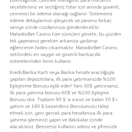
İstendiğinde, çekmek istediğiniz para miktarını
seçebilirsiniz ve seçtiğiniz tutar için anında güvenli,
çevrimiçi bir ödeme olanağı sağlanır. Sistemimiz
ödeme detaylarınızı işleyecek ve paranız birkaç
saniye içinde cüzdanınıza gönderilecektir.
MatadorBet Casino tüm süreçleri yönetir, bu yüzden
tek yapmanız gereken arkanıza yaslanıp
eğlencenin tadını çıkarmaktır. MatadorBet Casino,
sektördeki en saygın ve güvenli bankacılık
sistemlerinden birini kullanır.
Kredi/Banka Kartı veya Banka hesabı aracılığıyla
yapılan depozitolara, ilk para yatırmanızda %100
Eşleştirme Bonusu eşlik eder! Yani 30$ yatırırsanız,
ilk para yatırma bonusu 60$ ve %100 Eşleşme
Bonusu olur. Toplamı 90 $ ‘a vurun ve kalan 30 $’ı
yatırın ve 180 $ kazandınız.Bonusunuzu talep
etmek için, yeni gerçek para hesabınıza ilk para
yatırma işleminizi yapın ve dakikalar içinde
alacaksınız. Benzersiz kullanıcı adınız ve şifrenizle