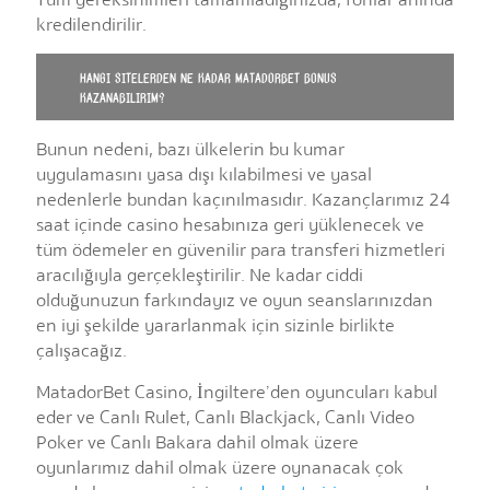
kredilendirilir.
HANGI SITELERDEN NE KADAR MATADORBET BONUS
KAZANABILIRIM?
Bunun nedeni, bazı ülkelerin bu kumar
uygulamasını yasa dışı kılabilmesi ve yasal
nedenlerle bundan kaçınılmasıdır. Kazançlarımız 24
saat içinde casino hesabınıza geri yüklenecek ve
tüm ödemeler en güvenilir para transferi hizmetleri
aracılığıyla gerçekleştirilir. Ne kadar ciddi
olduğunuzun farkındayız ve oyun seanslarınızdan
en iyi şekilde yararlanmak için sizinle birlikte
çalışacağız.
MatadorBet Casino, İngiltere’den oyuncuları kabul
eder ve Canlı Rulet, Canlı Blackjack, Canlı Video
Poker ve Canlı Bakara dahil olmak üzere
oyunlarımız dahil olmak üzere oynanacak çok