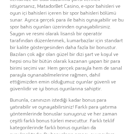
istiyorsanız, MatadorBet Casino, e-spor bahisleri ve
oyun içi bahisleri içeren bir spor bahisleri bölümü
sunar. Ayrıca gerçek para ile bahis oynayabilir ve bu
spor bahis oyunları üzerinden oynayabilirsiniz.
Saygın ve resmi olarak lisanslı bir operatör
tarafından düzenlenmek, kumarbazlar için standart
bir kalite göstergesinden daha fazla bir bonustur.
Bazıları çok ağır olan güzel bir dizi şart ve koşul ve
hepsi onu bir bütün olarak kazanan yapan bir para
birimi seçimi var. Hem gerçek parayla hem de sanal
parayla oynanabilmelerine rağmen, dahil
ettiğimizden emin olduğumuz oyunlar güvenli ve
güvenlidir ve iyi bonus oyunlarına sahiptir.
Bununla, canınızın istediği kadar bonus para
yatırabilir ve oynayabilirsiniz! Farklı para yatırma
yöntemlerinde bonuslar sunuyoruz ve her zaman
çeşitli farklı bonus türleri mevcuttur. Farklı teklif
kategorilerinde farklı bonus oyunları da