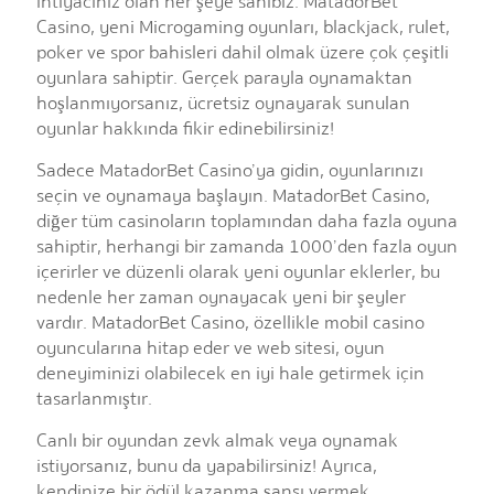
ihtiyacınız olan her şeye sahibiz. MatadorBet
Casino, yeni Microgaming oyunları, blackjack, rulet,
poker ve spor bahisleri dahil olmak üzere çok çeşitli
oyunlara sahiptir. Gerçek parayla oynamaktan
hoşlanmıyorsanız, ücretsiz oynayarak sunulan
oyunlar hakkında fikir edinebilirsiniz!
Sadece MatadorBet Casino’ya gidin, oyunlarınızı
seçin ve oynamaya başlayın. MatadorBet Casino,
diğer tüm casinoların toplamından daha fazla oyuna
sahiptir, herhangi bir zamanda 1000’den fazla oyun
içerirler ve düzenli olarak yeni oyunlar eklerler, bu
nedenle her zaman oynayacak yeni bir şeyler
vardır. MatadorBet Casino, özellikle mobil casino
oyuncularına hitap eder ve web sitesi, oyun
deneyiminizi olabilecek en iyi hale getirmek için
tasarlanmıştır.
Canlı bir oyundan zevk almak veya oynamak
istiyorsanız, bunu da yapabilirsiniz! Ayrıca,
kendinize bir ödül kazanma şansı vermek