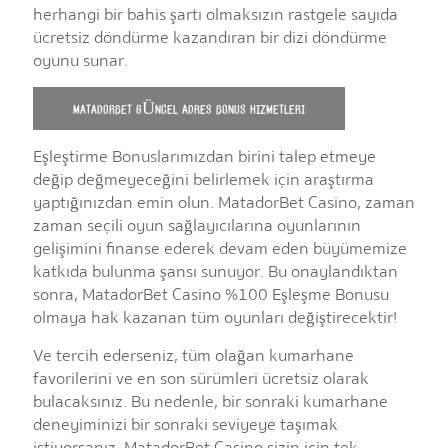
herhangi bir bahis şartı olmaksızın rastgele sayıda
ücretsiz döndürme kazandıran bir dizi döndürme
oyunu sunar.
MATADORBET GÜNCEL ADRES BONUS HIZMETLERI
Eşleştirme Bonuslarımızdan birini talep etmeye
değip değmeyeceğini belirlemek için araştırma
yaptığınızdan emin olun. MatadorBet Casino, zaman
zaman seçili oyun sağlayıcılarına oyunlarının
gelişimini finanse ederek devam eden büyümemize
katkıda bulunma şansı sunuyor. Bu onaylandıktan
sonra, MatadorBet Casino %100 Eşleşme Bonusu
olmaya hak kazanan tüm oyunları değiştirecektir!
Ve tercih ederseniz, tüm olağan kumarhane
favorilerini ve en son sürümleri ücretsiz olarak
bulacaksınız. Bu nedenle, bir sonraki kumarhane
deneyiminizi bir sonraki seviyeye taşımak
istiyorsanız, MatadorBet Casino sizin için tek