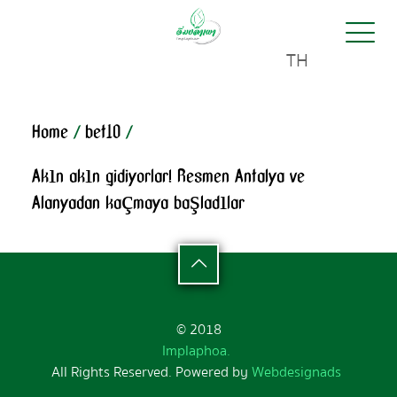
TH
Home
/
bet10
/
Akın akın gidiyorlar! Resmen Antalya ve
Alanyadan kaçmaya başladılar
© 2018
Implaphoa.
All Rights Reserved. Powered by
Webdesignads