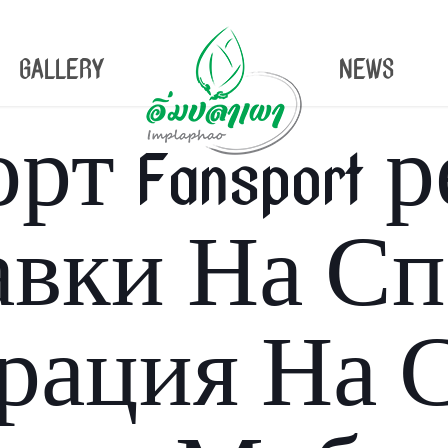
GALLERY
NEWS
т Fansport 
авки На Сп
рация На 