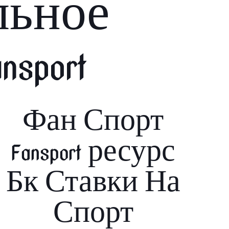
льное
sport
Фан Спорт
Fansport ресурс
Бк Ставки На
Спорт