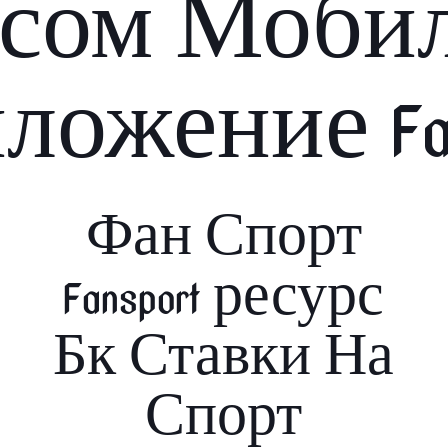
сом Моби
ожение Fan
Фан Спорт
Fansport ресурс
Бк Ставки На
Спорт