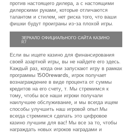
против настоящего дилера, а с настоящими
дилерскими руками, которые отличаются
талантом и стилем, нет риска того, что ваши
фишки будут проиграны из-за плохой игры.
ЗЕРКАЛО ОФИЦИАЛЬНОГО САЙТА КАЗИНО
R7
Если вы ищете казино для финансирования
своей азартной игры, вы не найдете его здесь.
Каждый раз, когда они запускают игру в рамках
программы 1500rewards, игрок получает
вознаграждение в виде процента от суммы
кредитов на его счету, т. Мы стремимся к
тому, чтобы все наши игроки получали
наилучшее обслуживание, и мы всегда ищем
способы улучшить наш игровой опыт.Мы
всегда стремимся сделать это цифровое
казино лучшим для вас! Мы все за то, чтобы
награждать новых игроков наградами и