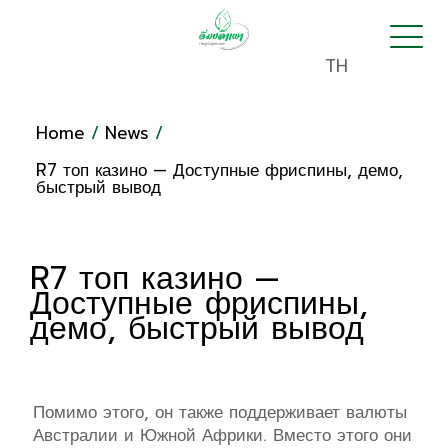
TH
Home
/
News
/
R7 топ казино — Доступные фриспины, демо,
быстрый вывод
R7 топ казино —
Доступные фриспины,
демо, быстрый вывод
Помимо этого, он также поддерживает валюты
Австралии и Южной Африки. Вместо этого они