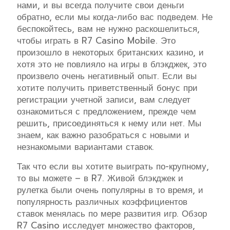
нами, и вы всегда получите свои деньги
обратно, если мы когда-либо вас подведем. Не
беспокойтесь, вам не нужно раскошелиться,
чтобы играть в R7 Casino Mobile. Это
произошло в некоторых британских казино, и
хотя это не повлияло на игры в блэкджек, это
произвело очень негативный опыт. Если вы
хотите получить приветственный бонус при
регистрации учетной записи, вам следует
ознакомиться с предложением, прежде чем
решить, присоединяться к нему или нет. Мы
знаем, как важно разобраться с новыми и
незнакомыми вариантами ставок.
Так что если вы хотите выиграть по-крупному,
то вы можете – в R7. Живой блэкджек и
рулетка были очень популярны в то время, и
популярность различных коэффициентов
ставок менялась по мере развития игр. Обзор
R7 Casino исследует множество факторов,