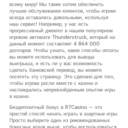
всему миру! Мы также хотим обеспечить
лучшее обслуживание клиентов, чтобы игроки
всегда оставались довольными, используя
наш сервис! Например, у нас есть
прогрессивный джекпот в нашем популярном
игровом автомате Thunderstruck, который на
данный момент составляет 4 864 000
долларов. Чтобы узнать, какие способы оплаты
вы можете использовать для вывода
выигрыша, и есть ли у вас возможность
сделать банковский перевод, вы можете
посетить эту страницу. Это сделано для того,
чтобы игроки росли вместе с казино и
наслаждались непревзойденным опытом игры
в казино.
Бездепозитный бонус в R7Casino — это
простой способ начать играть в азартные игры.
Просто выберите один из рекомендованных
бонусных кодов выше, чтобы воспользоваться