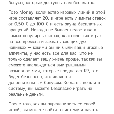
бонусы, которые доступны вам бесплатно.
Toto Money: количество игровых линий в этой
игре составляет 20, в игре есть лимиты ставок
от 0,50 € до 100 € и есть раунд бесплатных
вращений. Никогда не бывает недостатка в
самых популярных играх, классических играх
на все времена и захватывающих дух
новинках — какими бы ни были ваши игровые
аппетиты, у нас есть все для вас. Это не
только сделает вашу жизнь проще, так как вы
сможете наслаждаться выигрышными
возможностями, которые предлагает R7, это
будет безопасно, что является
дополнительным бонусом. Когда вы вошли в
систему, вы можете безопасно играть на
реальные деньги.
После того, как вы определились со своей
игрой, вы можете войти в систему и начать