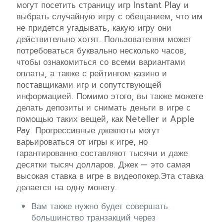
могут посетить страницу игр Instant Play и
выбрать случайную игру с обещанием, что им
не придется угадывать, какую игру они
действительно хотят. Пользователям может
потребоваться буквально несколько часов,
чтобы ознакомиться со всеми вариантами
оплаты, а также с рейтингом казино и
поставщиками игр и сопутствующей
информацией. Помимо этого, вы также можете
делать депозиты и снимать деньги в игре с
помощью таких вещей, как Neteller и Apple
Pay. Прогрессивные джекпоты могут
варьироваться от игры к игре, но
гарантированно составляют тысячи и даже
десятки тысяч долларов. Джек — это самая
высокая ставка в игре в видеопокер.Эта ставка
делается на одну монету.
Вам также нужно будет совершать
большинство транзакций через