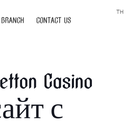
TH
BRANCH
CONTACT US
on Casino
айт с