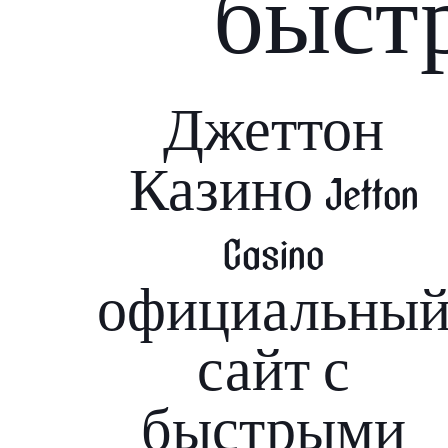
быст
Джеттон
Казино Jetton
Casino
официальны
сайт с
быстрыми