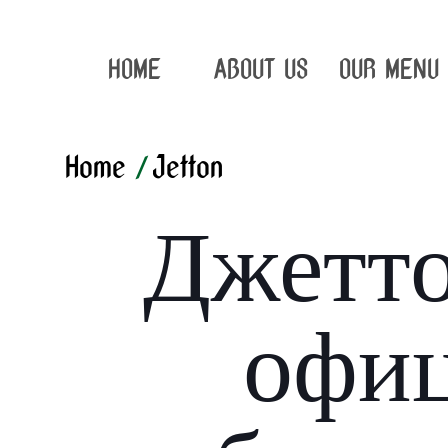
HOME
ABOUT US
OUR MENU
Home
/
Jetton
Джеттон
офиц