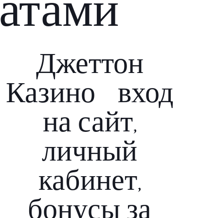
атами
Джеттон
Казино – вход
на сайт,
личный
кабинет,
бонусы за