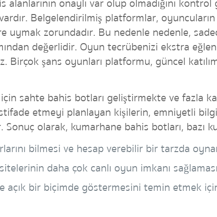
his alanlarının onaylı var olup olmadığını kontrol
ardır. Belgelendirilmiş platformlar, oyuncuları
re uymak zorundadır. Bu nedenle nedenle, sadece
mından değerlidir. Oyun tecrübenizi ekstra eğlen
z. Birçok şans oyunları platformu, güncel katılımcı
için sahte bahis botları geliştirmekte ve fazla ka
fade etmeyi planlayan kişilerin, emniyetli bilgi
 Sonuç olarak, kumarhane bahis botları, bazı kulla
larını bilmesi ve hesap verebilir bir tarzda o
 sitelerinin daha çok canlı oyun imkanı sağlamas
ve açık bir biçimde göstermesini temin etmek içi