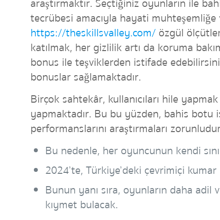
araştırmaktır. Seçtiğiniz oyunların ile ba
tecrübesi amacıyla hayati muhteşemliğe v
https://theskillsvalley.com/
özgül ölçütle
katılmak, her gizlilik artı da koruma bakı
bonus ile teşviklerden istifade edebilirsini
bonuslar sağlamaktadır.
Birçok sahtekâr, kullanıcıları hile yapmak 
yapmaktadır. Bu bu yüzden, bahis botu isti
performanslarını araştırmaları zorunludur.
Bu nedenle, her oyuncunun kendi sınır
2024’te, Türkiye’deki çevrimiçi kumar
Bunun yanı sıra, oyunların daha adil 
kıymet bulacak.