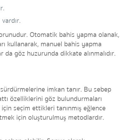
r.
vardır.
e sorunudur. Otomatik bahis yapma olanak,
tları kullanarak, manuel bahis yapma
ar da göz huzurunda dikkate alınmalıdır.
de sürdürmelerine imkan tanır. Bu sebep
ttı özelliklerini göz bulundurmaları
için seçim ettikleri tanınmış eğlence
ltmek için oluşturulmuş metodlardır.