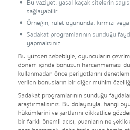
Bu vaziyet, yasal kaçak sitelerin sayıs
sağlayabilir.
Örneğin, rulet oyununda, kırmızı veya
Sadakat programlarının sunduğu faydal
yapmalısınız.
Bu yüzden sebebiyle, oyuncuların çevrim
dönem içinde bonusun harcanmaması durumu
kullanmadan önce periyotlarını denetlem
verilen bonusların bir diğer mühim özelliği,
Sadakat programlarının sunduğu faydaları
araştırmalısınız. Bu dolayısıyla, hangi o
hükümlerini ve şartlarını dikkatlice gözd
bir farklı önemli açısı, puanların ne şek