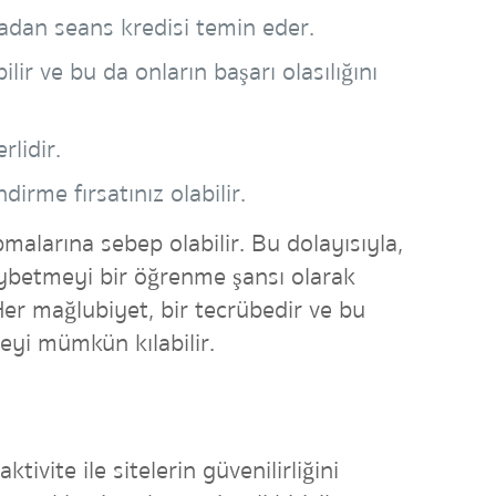
ladan seans kredisi temin eder.
ir ve bu da onların başarı olasılığını
rlidir.
rme fırsatınız olabilir.
pmalarına sebep olabilir. Bu dolayısıyla,
aybetmeyi bir öğrenme şansı olarak
Her mağlubiyet, bir tecrübedir ve bu
eyi mümkün kılabilir.
vite ile sitelerin güvenilirliğini