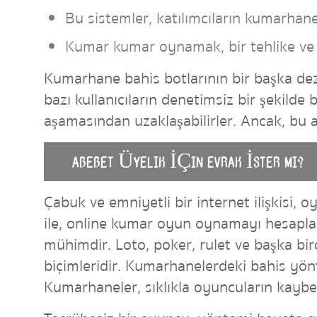
Bu sistemler, katılımcıların kumarhane
Kumar kumar oynamak, bir tehlike ve ö
Kumarhane bahis botlarının bir başka deza
bazı kullanıcıların denetimsiz bir şekilde
aşamasından uzaklaşabilirler. Ancak, bu a
ABEBET ÜYELIK İÇIN EVRAK İSTER MI?
Çabuk ve emniyetli bir internet ilişkisi,
ile, online kumar oyun oynamayı hesaplaya
mühimdir. Loto, poker, rulet ve başka bir
biçimleridir. Kumarhanelerdeki bahis yön
Kumarhaneler, sıklıkla oyuncuların kaybe