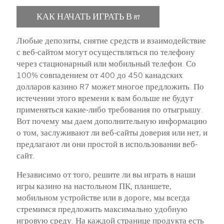
КАК НАЧАТЬ ИГРАТЬ В R7
Любые депозиты, снятие средств и взаимодействие
с веб-сайтом могут осуществляться по телефону
через стационарный или мобильный телефон. Со
100% совпадением от 400 до 450 канадских
долларов казино R7 может многое предложить. По
истечении этого времени к вам больше не будут
применяться какие-либо требования по отыгрышу.
Вот почему мы даем дополнительную информацию
о том, заслуживают ли веб-сайты доверия или нет, и
предлагают ли они простой в использовании веб-
сайт.
Независимо от того, решите ли вы играть в наши
игры казино на настольном ПК, планшете,
мобильном устройстве или в дороге, мы всегда
стремимся предложить максимально удобную
игровую среду. На каждой странице продукта есть