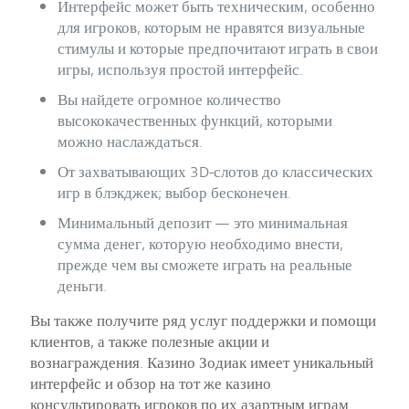
Интерфейс может быть техническим, особенно
для игроков, которым не нравятся визуальные
стимулы и которые предпочитают играть в свои
игры, используя простой интерфейс.
Вы найдете огромное количество
высококачественных функций, которыми
можно наслаждаться.
От захватывающих 3D-слотов до классических
игр в блэкджек; выбор бесконечен.
Минимальный депозит — это минимальная
сумма денег, которую необходимо внести,
прежде чем вы сможете играть на реальные
деньги.
Вы также получите ряд услуг поддержки и помощи
клиентов, а также полезные акции и
вознаграждения. Казино Зодиак имеет уникальный
интерфейс и обзор на тот же казино
консультировать игроков по их азартным играм.