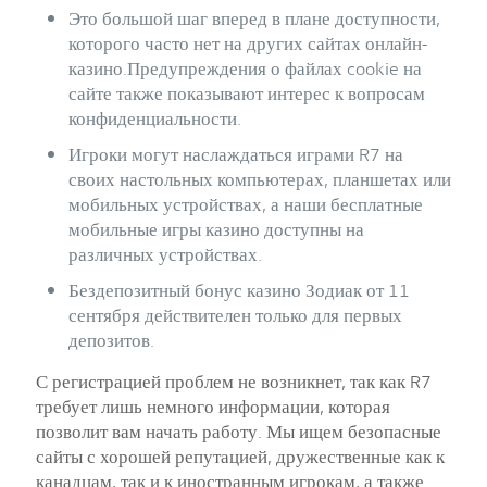
Это большой шаг вперед в плане доступности,
которого часто нет на других сайтах онлайн-
казино.Предупреждения о файлах cookie на
сайте также показывают интерес к вопросам
конфиденциальности.
Игроки могут наслаждаться играми R7 на
своих настольных компьютерах, планшетах или
мобильных устройствах, а наши бесплатные
мобильные игры казино доступны на
различных устройствах.
Бездепозитный бонус казино Зодиак от 11
сентября действителен только для первых
депозитов.
С регистрацией проблем не возникнет, так как R7
требует лишь немного информации, которая
позволит вам начать работу. Мы ищем безопасные
сайты с хорошей репутацией, дружественные как к
канадцам, так и к иностранным игрокам, а также