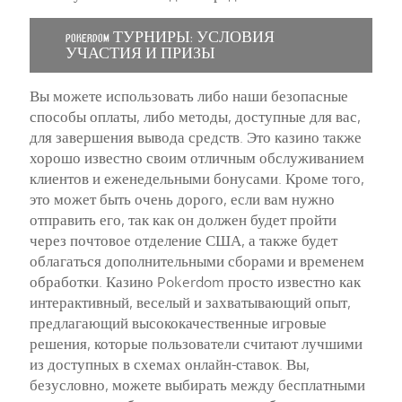
POKERDOM ТУРНИРЫ: УСЛОВИЯ
УЧАСТИЯ И ПРИЗЫ
Вы можете использовать либо наши безопасные
способы оплаты, либо методы, доступные для вас,
для завершения вывода средств. Это казино также
хорошо известно своим отличным обслуживанием
клиентов и еженедельными бонусами. Кроме того,
это может быть очень дорого, если вам нужно
отправить его, так как он должен будет пройти
через почтовое отделение США, а также будет
облагаться дополнительными сборами и временем
обработки. Казино Pokerdom просто известно как
интерактивный, веселый и захватывающий опыт,
предлагающий высококачественные игровые
решения, которые пользователи считают лучшими
из доступных в схемах онлайн-ставок. Вы,
безусловно, можете выбирать между бесплатными