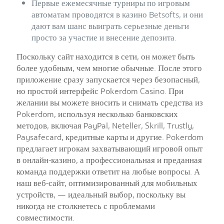
Первые ежемесячные турниры по игровым
автоматам проводятся в казино Betsofts, и они
дают вам шанс выиграть серьезные деньги
просто за участие и внесение депозита.
Поскольку сайт находится в сети, он может быть
более удобным, чем многие обычные. После этого
приложение сразу запускается через безопасный,
но простой интерфейс Pokerdom Casino. При
желании вы можете вносить и снимать средства из
Pokerdom, используя несколько банковских
методов, включая PayPal, Neteller, Skrill, Trustly,
Paysafecard, кредитные карты и другие. Pokerdom
предлагает игрокам захватывающий игровой опыт
в онлайн-казино, а профессиональная и преданная
команда поддержки ответит на любые вопросы. А
наш веб-сайт, оптимизированный для мобильных
устройств, — идеальный выбор, поскольку вы
никогда не столкнетесь с проблемами
совместимости.