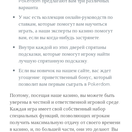
Pokerdom предлагают вам три различных
варианта.
У нас есть коллекция онлайн-руководств по
ставкам, которые помогут вам научиться
играть, а наши эксперты по казино помогут
вам, если вы когда-нибудь застрянете.
Внутри каждой из этих дверей спрятаны
подсказки, которые помогут игроку найти
лучшую спрятанную подсказку.
Если вы новичок на нашем сайте, вас ждет
угощение: приветственный бонус, который
позволит вам первым сыграть в Pokerdom.
Поэтому, посещая наше казино, вы можете быть
уверены в честной и ответственной игровой среде.
Каждая игра имеет свой собственный набор
специальных функций, позволяющих игрокам
получить максимальную отдачу от своего времени
в казино, и, по большей части, они это делают. Вы