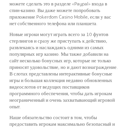
можете сделать это в разделе «Paypal» входа в
спин-казино. Вы даже можете попробовать
приложение Pokerdom Casino Mobile, если у вас
нет собственного телефона или планшета.
Новые игроки могут играть всего за 10 фунтов
стерлингов и сразу же приступать к действию,
развлекаясь и наслаждаясь одними из самых
популярных игр казино. Мы также добавили на
сайт несколько бонусных игр, которые не только
приносят удовольствие, но и дают вознаграждение.
В слотах представлены интерактивные бонусные
игры и большая коллекция недавно обновленных
видеослотов от ведущих поставщиков
программного обеспечения, чтобы дать игрокам
неограниченный и очень захватывающий игровой
опыт.
Наше обязательство состоит в том, чтобы
предоставить игрокам максимально безопасный и