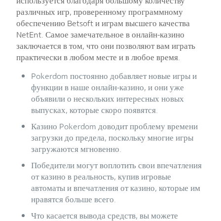
используется благодаря большому количеству
различных игр, проверенному программному
обеспечению Betsoft и играм высшего качества
NetEnt. Самое замечательное в онлайн-казино
заключается в том, что они позволяют вам играть
практически в любом месте и в любое время.
Pokerdom постоянно добавляет новые игры и
функции в наше онлайн-казино, и они уже
объявили о нескольких интересных новых
выпусках, которые скоро появятся.
Казино Pokerdom доводит проблему времени
загрузки до предела, поскольку многие игры
загружаются мгновенно.
Победители могут воплотить свои впечатления
от казино в реальность, купив игровые
автоматы и впечатления от казино, которые им
нравятся больше всего.
Что касается вывода средств, вы можете