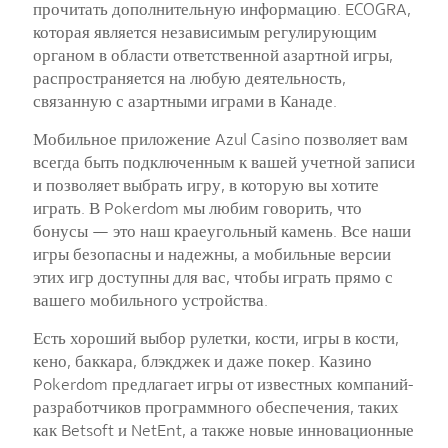
прочитать дополнительную информацию. ECOGRA,
которая является независимым регулирующим
органом в области ответственной азартной игры,
распространяется на любую деятельность,
связанную с азартными играми в Канаде.
Мобильное приложение Azul Casino позволяет вам
всегда быть подключенным к вашей учетной записи
и позволяет выбрать игру, в которую вы хотите
играть. В Pokerdom мы любим говорить, что
бонусы — это наш краеугольный камень. Все наши
игры безопасны и надежны, а мобильные версии
этих игр доступны для вас, чтобы играть прямо с
вашего мобильного устройства.
Есть хороший выбор рулетки, кости, игры в кости,
кено, баккара, блэкджек и даже покер. Казино
Pokerdom предлагает игры от известных компаний-
разработчиков программного обеспечения, таких
как Betsoft и NetEnt, а также новые инновационные