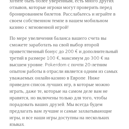
хотите быть более уверенным, есть много других
отзывов, которые игроки могут проверить перед
бронированием билетов. Расслабьтесь и играйте в
своем собственном темпе в нашем мобильном
казино с мгновенной игрой!
По мере увеличения баланса вашего счета вы
сможете заработать на свой выбор второй
приветственный бонус до 200 € и дополнительный
третий в размере 100 €, максимум до 300 € на
высшем уровне. Pokerdom с почти 20-летним
опытом работы в отрасли является одним из самых
уважаемых онлайн-казино в Европе. Ниже
приведен список лучших игр, в которые можно
играть, даже те, которые на самом деле вам не
нравятся, но включены только для того, чтобы
порадовать ваших друзей. Мы всегда будем
предлагать вам лучшие и самые захватывающие
игры, и все наши игры доступны на нескольких
языках.