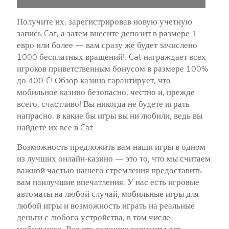
Получите их, зарегистрировав новую учетную
запись Cat, а затем внесите депозит в размере 1
евро или более — вам сразу же будет зачислено
1000 бесплатных вращений!. Cat награждает всех
игроков приветственным бонусом в размере 100%
до 400 €! Обзор казино гарантирует, что
мобильное казино безопасно, честно и, прежде
всего, счастливо! Вы никогда не будете играть
напрасно, в какие бы игры вы ни любили, ведь вы
найдете их все в Cat.
Возможность предложить вам наши игры в одном
из лучших онлайн-казино — это то, что мы считаем
важной частью нашего стремления предоставить
вам наилучшие впечатления. У нас есть игровые
автоматы на любой случай, мобильные игры для
любой игры и возможность играть на реальные
деньги с любого устройства, в том числе