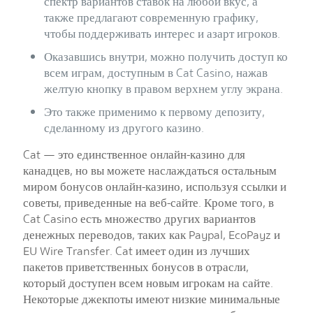
спектр вариантов ставок на любой вкус, а
также предлагают современную графику,
чтобы поддерживать интерес и азарт игроков.
Оказавшись внутри, можно получить доступ ко
всем играм, доступным в Cat Casino, нажав
желтую кнопку в правом верхнем углу экрана.
Это также применимо к первому депозиту,
сделанному из другого казино.
Cat — это единственное онлайн-казино для
канадцев, но вы можете наслаждаться остальным
миром бонусов онлайн-казино, используя ссылки и
советы, приведенные на веб-сайте. Кроме того, в
Cat Casino есть множество других вариантов
денежных переводов, таких как Paypal, EcoPayz и
EU Wire Transfer. Cat имеет один из лучших
пакетов приветственных бонусов в отрасли,
который доступен всем новым игрокам на сайте.
Некоторые джекпоты имеют низкие минимальные