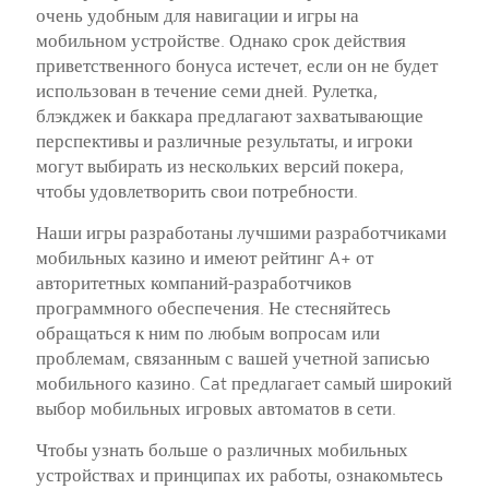
очень удобным для навигации и игры на
мобильном устройстве. Однако срок действия
приветственного бонуса истечет, если он не будет
использован в течение семи дней. Рулетка,
блэкджек и баккара предлагают захватывающие
перспективы и различные результаты, и игроки
могут выбирать из нескольких версий покера,
чтобы удовлетворить свои потребности.
Наши игры разработаны лучшими разработчиками
мобильных казино и имеют рейтинг A+ от
авторитетных компаний-разработчиков
программного обеспечения. Не стесняйтесь
обращаться к ним по любым вопросам или
проблемам, связанным с вашей учетной записью
мобильного казино. Cat предлагает самый широкий
выбор мобильных игровых автоматов в сети.
Чтобы узнать больше о различных мобильных
устройствах и принципах их работы, ознакомьтесь