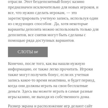
отрасли. Этот бездепозитный бонус казино
предназначен исключительно для новых игроков, и
все, что нужно сделать игрокам, — это
зарегистрировать учетную запись, используя один
из следующих способов:. Да, хотя некоторые
варианты депозита можно использовать только для
депозитов, все снятия могут быть сделаны с
помощью ряда доступных вариантов.
СЛОТЫ CAT
Конечно, после того, как вы нашли нужную
информацию, ее также легко прочитать. Игроки
также могут получить бонус, если их учетная
запись какое-то время неактивна, и будет период,
когда они должны играть на свои бесплатные
деньги. Здесь вы можете играть в самые разные
игры казино, не выходя из собственного дома.
Размер экрана и расположение игр делают сайт