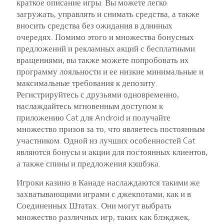
краткое описание игры. Вы можете легко
загружать, управлять и снимать средства, а также
вносить средства без ожидания в длинных
очередях. Помимо этого и множества бонусных
предложений и рекламных акций с бесплатными
вращениями, вы также можете попробовать их
программу лояльности и ее низкие минимальные и
максимальные требования к депозиту.
Регистрируйтесь с друзьями одновременно,
наслаждайтесь мгновенным доступом к
приложению Cat для Android и получайте
множество призов за то, что являетесь постоянным
участником. Одной из лучших особенностей Cat
являются бонусы и акции для постоянных клиентов,
а также спины и предложения кэшбэка.
Игроки казино в Канаде наслаждаются такими же
захватывающими играми с джекпотами, как и в
Соединенных Штатах. Они могут выбрать
множество различных игр, таких как блэкджек,