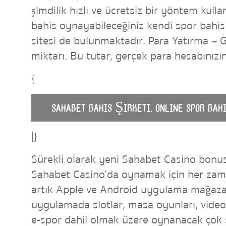
şimdilik hızlı ve ücretsiz bir yöntem kull
bahis oynayabileceğiniz kendi spor bahis 
sitesi de bulunmaktadır. Para Yatırma – 
miktarı. Bu tutar, gerçek para hesabınız
{
SAHABET BAHIS ŞIRKETI. ONLINE SPOR BAH
|}
Sürekli olarak yeni Sahabet Casino bonusl
Sahabet Casino’da oynamak için her zaman
artık Apple ve Android uygulama mağazala
uygulamada slotlar, masa oyunları, video
e-spor dahil olmak üzere oynanacak çok 