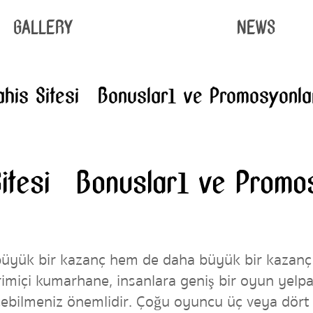
GALLERY
NEWS
his Sitesi | Bonusları ve Promosyonla
itesi | Bonusları ve Promo
yük bir kazanç hem de daha büyük bir kazanç i
rimiçi kumarhane, insanlara geniş bir oyun yel
eçebilmeniz önemlidir. Çoğu oyuncu üç veya dört