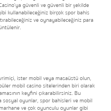
Casino’ya güvenli ve güvenli bir şekilde
bi kullanabileceğiniz birçok spor bahis
ırabileceğiniz ve oynayabileceğiniz para
ntülenir.
vrimiçi, ister mobil veya masaüstü olun,
er mobil casino sitelerinden biri olarak
asının keyfini çıkarabilirsiniz. Bu
 sosyal oyunlar, spor bahisleri ve mobil
umarhane ve çok oyunculu oyunlar gibi