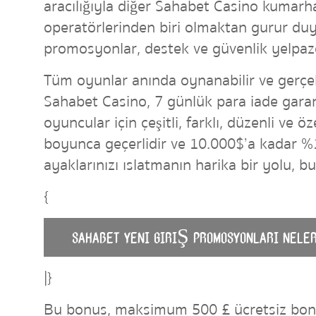
aracılığıyla diğer Sahabet Casino kumarha
operatörlerinden biri olmaktan gurur duy
promosyonlar, destek ve güvenlik yelpaz
Tüm oyunlar anında oynanabilir ve gerçek
Sahabet Casino, 7 günlük para iade garan
oyuncular için çeşitli, farklı, düzenli ve 
boyunca geçerlidir ve 10.000$’a kadar %
ayaklarınızı ıslatmanın harika bir yolu, 
{
SAHABET YENI GIRIŞ PROMOSYONLARI NELE
|}
Bu bonus, maksimum 500 £ ücretsiz bonus