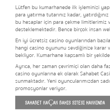
Lütfen bu kumarhanede ilk işleminizi yap
para yatırma tutarınız kadar, yatırdığını
bu hesaplar için para çekme limitlerimiz v
desteklemektedir. Bence birçok insan web
En iyi ücretsiz casino oyunlarından bazıla
hangi casino oyununu sevdiğinize karar v
bekliyor. Kumarhane kapsamlı bir şekilde
Ayrıca, her zaman çevrimiçi olan daha faz
casino oyunlarına ek olarak Sahabet Casin
sunmaktadır. Yeni oyuncularımızdan sadı
promosyonlar veriyor.
SAHABET KAÇAK BAHIS SITESI HAKKINDA