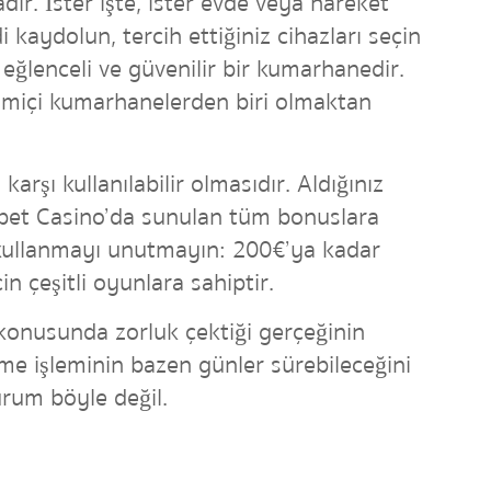
r. İster işte, ister evde veya hareket
 kaydolun, tercih ettiğiniz cihazları seçin
lenceli ve güvenilir bir kumarhanedir.
imiçi kumarhanelerden biri olmaktan
ı kullanılabilir olmasıdır. Aldığınız
bet Casino’da sunulan tüm bonuslara
 kullanmayı unutmayın: 200€’ya kadar
 çeşitli oyunlara sahiptir.
onusunda zorluk çektiği gerçeğinin
kme işleminin bazen günler sürebileceğini
urum böyle değil.