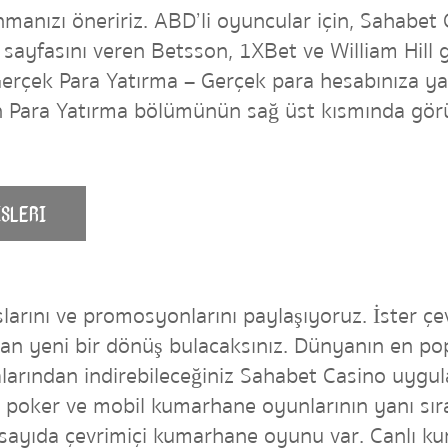
anmanızı öneririz. ABD’li oyuncular için, Sahabet 
sayfasını veren Betsson, 1XBet ve William Hill gi
Gerçek Para Yatırma – Gerçek para hesabınıza yat
ın Para Yatırma bölümünün sağ üst kısmında görü
ISLERI
arını ve promosyonlarını paylaşıyoruz. İster çe
 yeni bir dönüş bulacaksınız. Dünyanın en popül
rından indirebileceğiniz Sahabet Casino uygulam
 poker ve mobil kumarhane oyunlarının yanı sıra
sayıda çevrimiçi kumarhane oyunu var. Canlı k