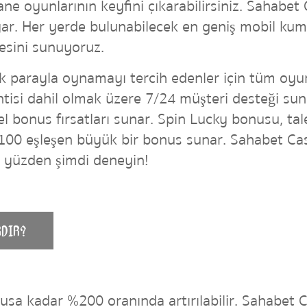
ne oyunlarının keyfini çıkarabilirsiniz. Sahabet
ar. Her yerde bulunabilecek en geniş mobil kum
esini sunuyoruz.
 parayla oynamayı tercih edenler için tüm oyunl
tisi dahil olmak üzere 7/24 müşteri desteği sun
özel bonus fırsatları sunar. Spin Lucky bonusu, ta
100 eşleşen büyük bir bonus sunar. Sahabet Cas
bu yüzden şimdi deneyin!
RDIR?
a kadar %200 oranında artırılabilir. Sahabet C