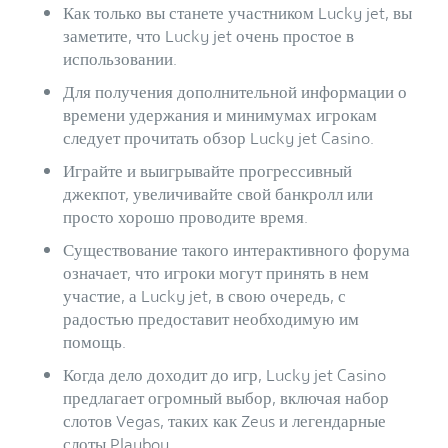
Как только вы станете участником Lucky jet, вы
заметите, что Lucky jet очень простое в
использовании.
Для получения дополнительной информации о
времени удержания и минимумах игрокам
следует прочитать обзор Lucky jet Casino.
Играйте и выигрывайте прогрессивный
джекпот, увеличивайте свой банкролл или
просто хорошо проводите время.
Существование такого интерактивного форума
означает, что игроки могут принять в нем
участие, а Lucky jet, в свою очередь, с
радостью предоставит необходимую им
помощь.
Когда дело доходит до игр, Lucky jet Casino
предлагает огромный выбор, включая набор
слотов Vegas, таких как Zeus и легендарные
слоты Playboy.