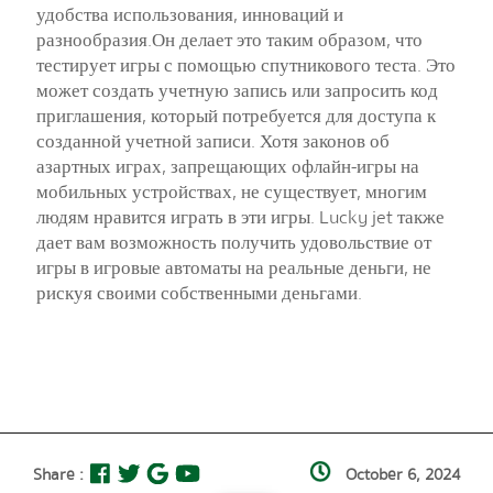
удобства использования, инноваций и
разнообразия.Он делает это таким образом, что
тестирует игры с помощью спутникового теста. Это
может создать учетную запись или запросить код
приглашения, который потребуется для доступа к
созданной учетной записи. Хотя законов об
азартных играх, запрещающих офлайн-игры на
мобильных устройствах, не существует, многим
людям нравится играть в эти игры. Lucky jet также
дает вам возможность получить удовольствие от
игры в игровые автоматы на реальные деньги, не
рискуя своими собственными деньгами.
Share :
October 6, 2024