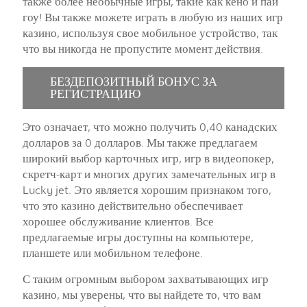
также более необычные игры, такие как кено и пай
гоу! Вы также можете играть в любую из наших игр
казино, используя свое мобильное устройство, так
что вы никогда не пропустите момент действия.
БЕЗДЕПОЗИТНЫЙ БОНУС ЗА
РЕГИСТРАЦИЮ
Это означает, что можно получить 0,40 канадских
долларов за 0 долларов. Мы также предлагаем
широкий выбор карточных игр, игр в видеопокер,
скретч-карт и многих других замечательных игр в
Lucky jet. Это является хорошим признаком того,
что это казино действительно обеспечивает
хорошее обслуживание клиентов. Все
предлагаемые игры доступны на компьютере,
планшете или мобильном телефоне.
С таким огромным выбором захватывающих игр
казино, мы уверены, что вы найдете то, что вам