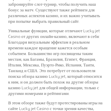
забронируйте слот-турнир, чтобы получить наш
бонус за матч. Существуют также рейтинги для
различных аспектов казино, и их важно учитывать
при попытке выбрать правильный сайт.
Уникальные функции, которые отличают Lucky jet
Casino от других онлайн-казино, включают в себя:
Благодаря визуальным эффектам в реальном
времени каждое вращение кажется особым
событием. Большинство игр посвящены таким
местам, как Багамы, Бразилия, Египет, Франция,
Италия, Мексика, Пуэрто-Рико, Испания, Таити,
Таиланд и США. Это потребует от пользователя
поиска обзора казино Lucky jet, который относится
к ним, и он должен быть похож на другие обзоры
казино Lucky jet для общей информации, только с
другими номерами и рейтингами.
В этом обзоре также будут протестированы игры на
сайте Lucky jet Casino с точки зрения качества,