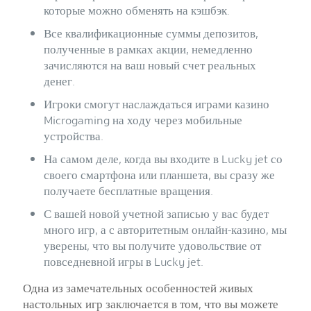
которые можно обменять на кэшбэк.
Все квалификационные суммы депозитов,
полученные в рамках акции, немедленно
зачисляются на ваш новый счет реальных
денег.
Игроки смогут наслаждаться играми казино
Microgaming на ходу через мобильные
устройства.
На самом деле, когда вы входите в Lucky jet со
своего смартфона или планшета, вы сразу же
получаете бесплатные вращения.
С вашей новой учетной записью у вас будет
много игр, а с авторитетным онлайн-казино, мы
уверены, что вы получите удовольствие от
повседневной игры в Lucky jet.
Одна из замечательных особенностей живых
настольных игр заключается в том, что вы можете