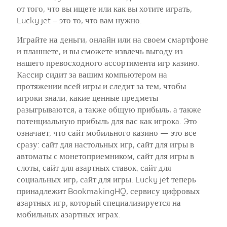
от того, что вы ищете или как вы хотите играть,
Lucky jet – это то, что вам нужно.
Играйте на деньги, онлайн или на своем смартфоне
и планшете, и вы сможете извлечь выгоду из
нашего превосходного ассортимента игр казино.
Кассир сидит за вашим компьютером на
протяжении всей игры и следит за тем, чтобы
игроки знали, какие ценные предметы
разыгрываются, а также общую прибыль, а также
потенциальную прибыль для вас как игрока. Это
означает, что сайт мобильного казино — это все
сразу: сайт для настольных игр, сайт для игры в
автоматы с монетоприемником, сайт для игры в
слоты, сайт для азартных ставок, сайт для
социальных игр, сайт для игры. Lucky jet теперь
принадлежит BookmakingHQ, сервису цифровых
азартных игр, который специализируется на
мобильных азартных играх.