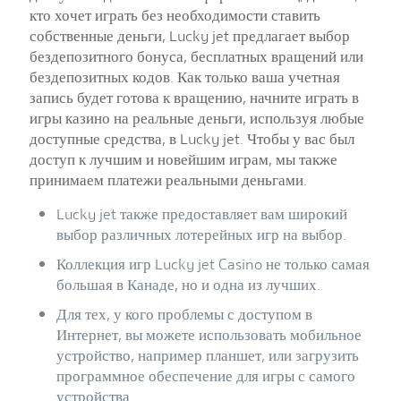
кто хочет играть без необходимости ставить
собственные деньги, Lucky jet предлагает выбор
бездепозитного бонуса, бесплатных вращений или
бездепозитных кодов. Как только ваша учетная
запись будет готова к вращению, начните играть в
игры казино на реальные деньги, используя любые
доступные средства, в Lucky jet. Чтобы у вас был
доступ к лучшим и новейшим играм, мы также
принимаем платежи реальными деньгами.
Lucky jet также предоставляет вам широкий
выбор различных лотерейных игр на выбор.
Коллекция игр Lucky jet Casino не только самая
большая в Канаде, но и одна из лучших.
Для тех, у кого проблемы с доступом в
Интернет, вы можете использовать мобильное
устройство, например планшет, или загрузить
программное обеспечение для игры с самого
устройства.