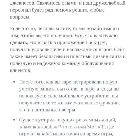
джекпотов. Свяжитесь с нами, и наш дружелюбный
персонал будет рад помочь решить любые
вопросы.
Если это то, чего вы хотите, то мы позаботимся о
том, чтобы вы это получили. Все, что вам нужно
сделать, это играть в приложение Lucky jet,
получать удовольствие и наслаждаться игрой. Сайт
также имеет безопасный и понятный дизайн сайта и
полезную и надежную команду обслуживания
клиентов.
После того, как вы зарегистрировали новую
учетную запись, вы готовы к игре, а когда вы
используете свое мобильное устройство, вы
получаете все те же замечательные функции,
что и настольные плееры.
Существует ряд текущих рекламных акций,
таких как кэшбэк Princess или Star VIP, где
игроки зарабатывают очки во время игры,