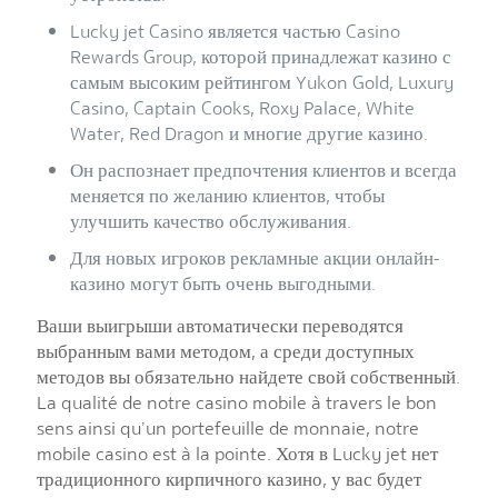
Lucky jet Casino является частью Casino
Rewards Group, которой принадлежат казино с
самым высоким рейтингом Yukon Gold, Luxury
Casino, Captain Cooks, Roxy Palace, White
Water, Red Dragon и многие другие казино.
Он распознает предпочтения клиентов и всегда
меняется по желанию клиентов, чтобы
улучшить качество обслуживания.
Для новых игроков рекламные акции онлайн-
казино могут быть очень выгодными.
Ваши выигрыши автоматически переводятся
выбранным вами методом, а среди доступных
методов вы обязательно найдете свой собственный.
La qualité de notre casino mobile à travers le bon
sens ainsi qu’un portefeuille de monnaie, notre
mobile casino est à la pointe. Хотя в Lucky jet нет
традиционного кирпичного казино, у вас будет