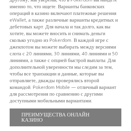
именно то, что ищете. Варианты банковских
операций в казино включают платежные решения
eWallet, а также различные варианты кредитных и
дебетовых карт. Для начала и так долго, как вы
хотите, вы можете вносить и снимать деньги
сколько угодно из Pokerdom. В каждой игре с
джекпотом вы можете выбирать между версиями
слота с 20 линиями, 30 линиями, 40 линиями и 50
линиями, а также с опцией быстрой выплаты. Для
дополнительной уверенности мы следим за тем,
чтобы все транзакции и данные, которые вы
отправляете, дважды проверялись второй
командой. Pokerdom Mobile — отличный вариант
для рассмотрения по сравнению с другими
доступными мобильными вариантами.
ПРЕИМУЩЕСТВА ОНЛАЙН
КАЗИНО