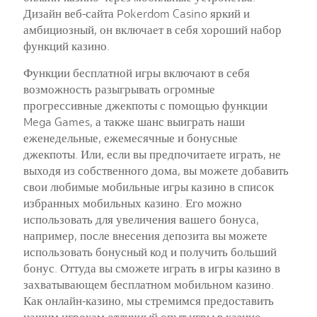
Дизайн веб-сайта Pokerdom Casino яркий и
амбициозный, он включает в себя хороший набор
функций казино.
Функции бесплатной игры включают в себя
возможность разыгрывать огромные
прогрессивные джекпоты с помощью функции
Mega Games, а также шанс выиграть наши
еженедельные, ежемесячные и бонусные
джекпоты. Или, если вы предпочитаете играть, не
выходя из собственного дома, вы можете добавить
свои любимые мобильные игры казино в список
избранных мобильных казино. Его можно
использовать для увеличения вашего бонуса,
например, после внесения депозита вы можете
использовать бонусный код и получить больший
бонус. Оттуда вы сможете играть в игры казино в
захватывающем бесплатном мобильном казино.
Как онлайн-казино, мы стремимся предоставить