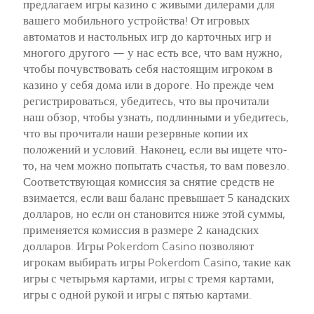
предлагаем игры казино с живыми дилерами для
вашего мобильного устройства! От игровых
автоматов и настольных игр до карточных игр и
многого другого — у нас есть все, что вам нужно,
чтобы почувствовать себя настоящим игроком в
казино у себя дома или в дороге. Но прежде чем
регистрироваться, убедитесь, что вы прочитали
наш обзор, чтобы узнать, подлинными и убедитесь,
что вы прочитали наши резервные копии их
положений и условий. Наконец, если вы ищете что-
то, на чем можно попытать счастья, то вам повезло.
Соответствующая комиссия за снятие средств не
взимается, если ваш баланс превышает 5 канадских
долларов, но если он становится ниже этой суммы,
применяется комиссия в размере 2 канадских
долларов. Игры Pokerdom Casino позволяют
игрокам выбирать игры Pokerdom Casino, такие как
игры с четырьмя картами, игры с тремя картами,
игры с одной рукой и игры с пятью картами.