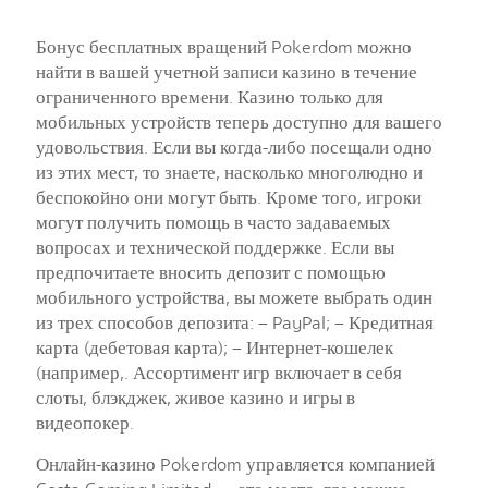
Бонус бесплатных вращений Pokerdom можно
найти в вашей учетной записи казино в течение
ограниченного времени. Казино только для
мобильных устройств теперь доступно для вашего
удовольствия. Если вы когда-либо посещали одно
из этих мест, то знаете, насколько многолюдно и
беспокойно они могут быть. Кроме того, игроки
могут получить помощь в часто задаваемых
вопросах и технической поддержке. Если вы
предпочитаете вносить депозит с помощью
мобильного устройства, вы можете выбрать один
из трех способов депозита: – PayPal; – Кредитная
карта (дебетовая карта); – Интернет-кошелек
(например,. Ассортимент игр включает в себя
слоты, блэкджек, живое казино и игры в
видеопокер.
Онлайн-казино Pokerdom управляется компанией