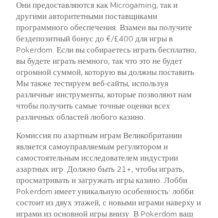
Они предоставляются как Microgaming, так и
другими авторитетными поставщиками
программного обеспечения. Взамен вы получите
бездепозитный бонус до €/£400 для игры в
Pokerdom. Если вы собираетесь играть бесплатно,
вы будете играть немного, так что это не будет
огромной суммой, которую вы должны поставить.
Мы также тестируем веб-сайты, используя
различные инструменты, которые позволяют нам
чтобы получить самые точные оценки всех
различных областей любого казино.
Комиссия по азартным играм Великобритании
является самоуправляемым регулятором и
самостоятельным исследователем индустрии
азартных игр. Должно быть 21+, чтобы играть,
просматривать и загружать игры казино. Лобби
Pokerdom имеет уникальную особенность: лобби
состоит из двух этажей, с новыми играми наверху и
играми из основной игры внизу. В Pokerdom ваш