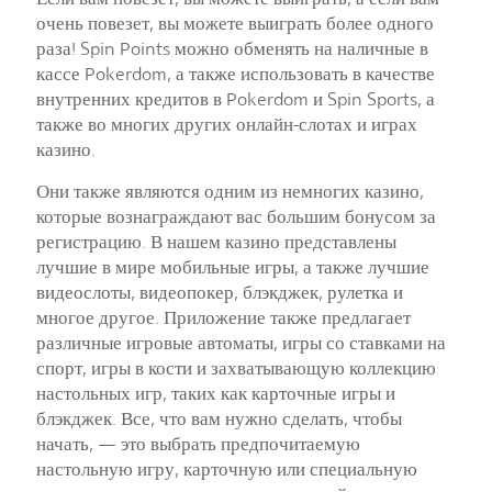
очень повезет, вы можете выиграть более одного
раза! Spin Points можно обменять на наличные в
кассе Pokerdom, а также использовать в качестве
внутренних кредитов в Pokerdom и Spin Sports, а
также во многих других онлайн-слотах и играх
казино.
Они также являются одним из немногих казино,
которые вознаграждают вас большим бонусом за
регистрацию. В нашем казино представлены
лучшие в мире мобильные игры, а также лучшие
видеослоты, видеопокер, блэкджек, рулетка и
многое другое. Приложение также предлагает
различные игровые автоматы, игры со ставками на
спорт, игры в кости и захватывающую коллекцию
настольных игр, таких как карточные игры и
блэкджек. Все, что вам нужно сделать, чтобы
начать, — это выбрать предпочитаемую
настольную игру, карточную или специальную