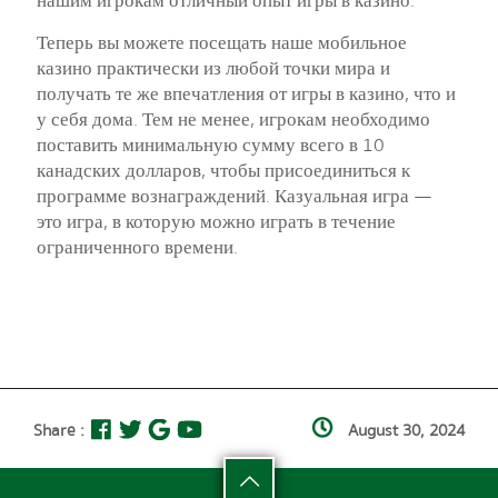
нашим игрокам отличный опыт игры в казино.
Теперь вы можете посещать наше мобильное
казино практически из любой точки мира и
получать те же впечатления от игры в казино, что и
у себя дома. Тем не менее, игрокам необходимо
поставить минимальную сумму всего в 10
канадских долларов, чтобы присоединиться к
программе вознаграждений. Казуальная игра —
это игра, в которую можно играть в течение
ограниченного времени.
Share :
August 30, 2024