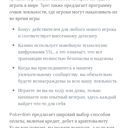
играть в мире. Spin также предлагает программу
очков лояльности, где игроки могут накапливать их
во время игры.
Бонус действителен для любого нового игрока
и соответствует внесенному депозиту.
Казино использует новейшую технологию
шифрования SSL, а это означает, что все
транзакции полностью безопасны и надежны.
Когда вы присоединитесь к нашему
увлекательному сообществу, вы обязательно
будете вознаграждены за всю вашу лояльность.
Играете ли вы на ходу или дома, только
начинаете или опытный ветеран, здесь каждый
найдет что-то для себя.
Pokerdom предлагает широкий выбор способов
оплаты, включая кредит, дебет и криптовалюту.
Если вам повезет, вы можете выиграть, а если вам