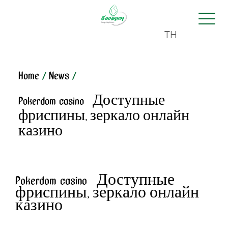
TH
Home
/
News
/
Pokerdom casino | Доступные
фриспины, зеркало онлайн
казино
Pokerdom casino | Доступные
фриспины, зеркало онлайн
казино