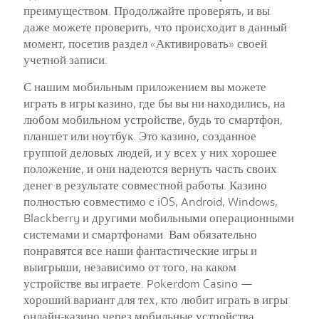
преимуществом. Продолжайте проверять, и вы
даже можете проверить, что происходит в данный
момент, посетив раздел «Активировать» своей
учетной записи.
С нашим мобильным приложением вы можете
играть в игры казино, где бы вы ни находились, на
любом мобильном устройстве, будь то смартфон,
планшет или ноутбук. Это казино, созданное
группой деловых людей, и у всех у них хорошее
положение, и они надеются вернуть часть своих
денег в результате совместной работы. Казино
полностью совместимо с iOS, Android, Windows,
Blackberry и другими мобильными операционными
системами и смартфонами. Вам обязательно
понравятся все наши фантастические игры и
выигрыши, независимо от того, на каком
устройстве вы играете. Pokerdom Casino —
хороший вариант для тех, кто любит играть в игры
онлайн-казино через мобильные устройства.